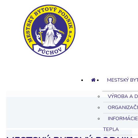
MESTSKÝ BY
VÝROBA A D
ORGANIZAČ
INFORMÁCI
TEPLA