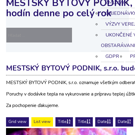
MESTSKÝ BYTOVÝ PODNIK, s.
ZMLUVY
hodín denne po celý rok
OBJEDNÁVK
VÝZVY VERE
UKONČENÉ V
OBSTARÁVANI
GDPR
P
MESTSKÝ BYTOVÝ PODNIK, s.r.o. bude
MESTSKÝ BYTOVÝ PODNIK, s.r.o. oznamuje všetkým odberat
Poruchy v dodávke tepla na vykurovanie a prípravu teplej úž
Za pochopenie ďakujeme.
Grid view
List view
Title
Title
Date
Date