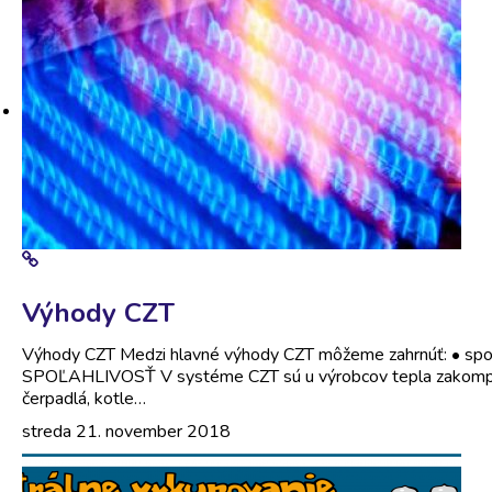
Výhody CZT
Výhody CZT Medzi hlavné výhody CZT môžeme zahrnúť: • spoľa
SPOĽAHLIVOSŤ V systéme CZT sú u výrobcov tepla zakomponov
čerpadlá, kotle…
streda 21. november 2018