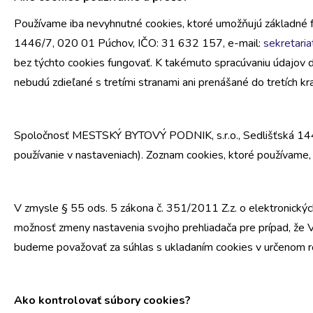
Používame iba nevyhnutné cookies, ktoré umožňujú základné 
1446/7, 020 01 Púchov, IČO: 31 632 157, e-mail:
sekretari
bez týchto cookies fungovať. K takémuto spracúvaniu údajov 
nebudú zdieľané s tretími stranami ani prenášané do tretích kr
Spoločnosť MESTSKÝ BYTOVÝ PODNIK, s.r.o., Sedlišťská 1446/
používanie v nastaveniach). Zoznam cookies, ktoré používame, t
V zmysle § 55 ods. 5 zákona č. 351/2011 Z.z. o elektronickýc
možnosť zmeny nastavenia svojho prehliadača pre prípad, že 
budeme považovať za súhlas s ukladaním cookies v určenom r
Ako kontrolovať súbory cookies?