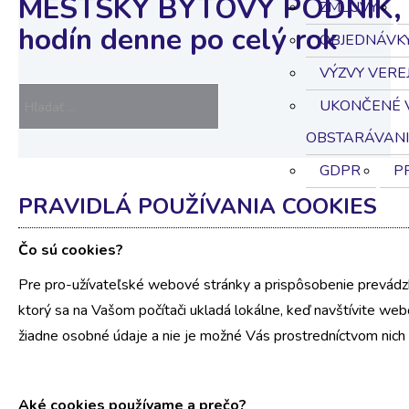
MESTSKÝ BYTOVÝ PODNIK, s.
ZMLUVY
hodín denne po celý rok
OBJEDNÁVK
VÝZVY VERE
UKONČENÉ V
OBSTARÁVANI
GDPR
P
PRAVIDLÁ POUŽÍVANIA COOKIES
Čo sú cookies?
Pre pro-užívateľské webové stránky a prispôsobenie prevádz
ktorý sa na Vašom počítači ukladá lokálne, keď navštívite we
žiadne osobné údaje a nie je možné Vás prostredníctvom nich 
Aké cookies používame a prečo?